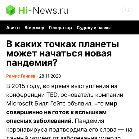
Hi
-
News.ru
Авито
Вояджер
Генератор
Судоку и пазлы
Хобби для мозга
Бензин 100 vs 95
Следующая пандемия
В каких точках планеты
может начаться новая
пандемия?
Рамис Ганиев
∙
28.11.2020
В 2015 году, во время выступления на
конференции TED, основатель компании
Microsoft Билл Гейтс объявил, что
мир
совершенно не готов к вспышкам
опасных заболеваний
. Пандемия
коронавируса подтвердила его слова — на
данный момент от заболевания умерло