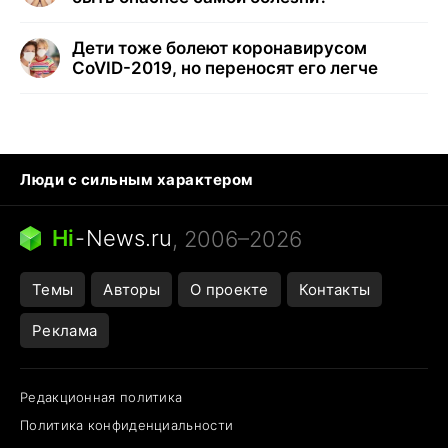
Дети тоже болеют коронавирусом
CoVID-2019, но переносят его легче
Люди с сильным характером
Кошка писает на кровать
Тунцы в океанариуме
Ядовитые пауки России
Hi
-
News.ru
, 2006–2026
Города в ядерной войне
Открытие в Google Maps
Темы
Авторы
О проекте
Контакты
Реклама
Редакционная политика
Политика конфиденциальности