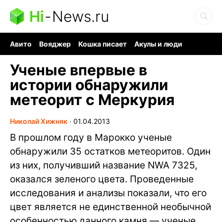
Hi
-
News.ru
Авито
Вояджер
Кошка писает
Акулы и люди
Ядерная война
Судоку и пазлы
Ядовитые пауки
Ученые впервые в
истории обнаружили
метеорит с Меркурия
Николай Хижняк
∙
01.04.2013
В прошлом году в Марокко ученые
обнаружили 35 остатков метеоритов. Один
из них, получивший название NWA 7325,
оказался зеленого цвета. Проведенные
исследования и анализы показали, что его
цвет является не единственной необычной
особенностью данного камня — ученые