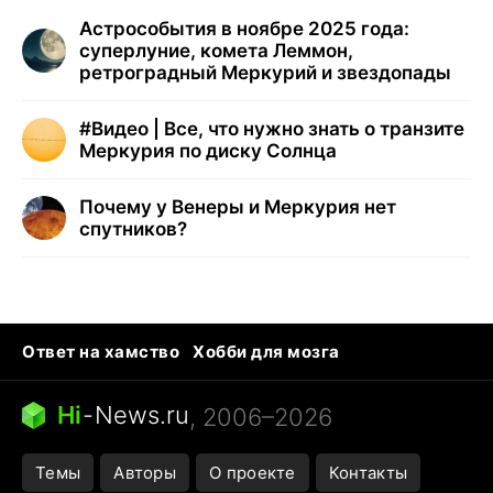
Астрособытия в ноябре 2025 года:
суперлуние, комета Леммон,
ретроградный Меркурий и звездопады
#
Видео | Все, что нужно знать о транзите
Меркурия по диску Солнца
Почему у Венеры и Меркурия нет
спутников?
Ответ на хамство
Хобби для мозга
Бензин 100 и 95
Тунцы в океанариуме
Следующая пандемия
Google Maps открытие
Hi
-
News.ru
, 2006–2026
Темы
Авторы
О проекте
Контакты