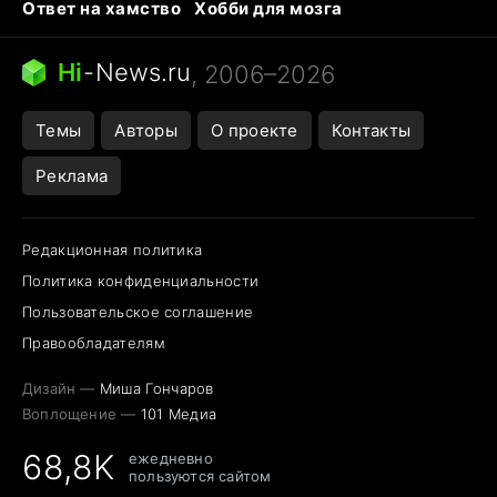
Ответ на хамство
Хобби для мозга
Бензин 100 и 95
Тунцы в океанариуме
Следующая пандемия
Google Maps открытие
Hi
-
News.ru
, 2006–2026
Темы
Авторы
О проекте
Контакты
Реклама
Редакционная политика
Политика конфиденциальности
Пользовательское соглашение
Правообладателям
Дизайн —
Миша Гончаров
Воплощение —
101 Медиа
68,8K
ежедневно
пользуются сайтом