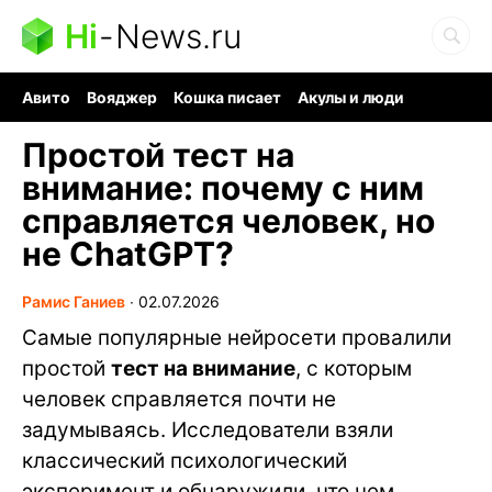
Hi
-
News.ru
Авито
Вояджер
Кошка писает
Акулы и люди
Ядерная война
Судоку и пазлы
Ядовитые пауки
Простой тест на
внимание: почему с ним
справляется человек, но
не ChatGPT?
Рамис Ганиев
∙
02.07.2026
Самые популярные нейросети провалили
простой
тест на внимание
, с которым
человек справляется почти не
задумываясь. Исследователи взяли
классический психологический
эксперимент и обнаружили, что чем