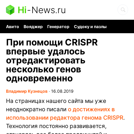
Hi
-
News.ru
Авито
Вояджер
Генератор
Судоку и пазлы
Хобби для мозга
Бензин 100 vs 95
Следующая пандемия
При помощи CRISPR
впервые удалось
отредактировать
несколько генов
одновременно
Владимир Кузнецов
∙
16.08.2019
На страницах нашего сайта мы уже
неоднократно писали
о достижениях в
использовании редактора генома CRISPR
.
Технология постоянно развивается,