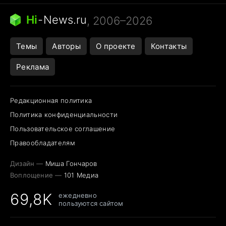
Кошка писает на кровать
Тунцы в океанариуме
Ядовитые пауки России
Hi
-
News.ru
, 2006–2026
Города в ядерной войне
Открытие в Google Maps
Темы
Авторы
О проекте
Контакты
Реклама
Редакционная политика
Политика конфиденциальности
Пользовательское соглашение
Правообладателям
Дизайн —
Миша Гончаров
Воплощение —
101 Медиа
69,8K
ежедневно
пользуются сайтом