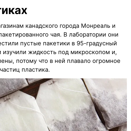
тиках
газинам канадского города Монреаль и
пакетированного чая. В лаборатории они
естили пустые пакетики в 95-градусный
и изучили жидкость под микроскопом и,
лены, потому что в ней плавало огромное
частиц пластика.