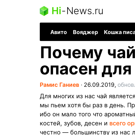
Hi
-
News.ru
Авито
Вояджер
Кошка пис
Почему чай
опасен для
Рамис Ганиев
∙
26.09.2019,
обнов
Для многих из нас чай являетс
мы пьем хотя бы раз в день. П
ибо он мало того что ароматны
костей, зубов, десен и
всего о
честно — большинству из нас л