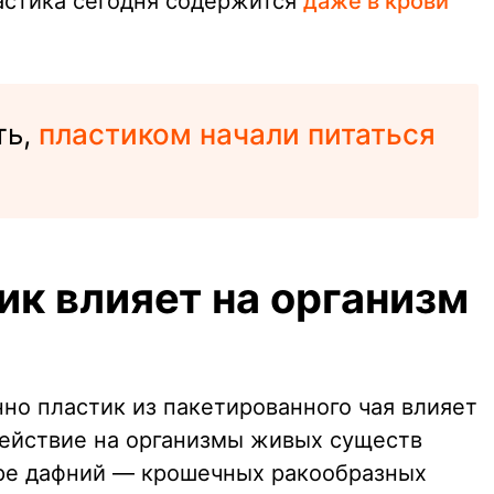
астика сегодня содержится
даже в крови
ть,
пластиком начали питаться
ик влияет на организм
нно пластик из пакетированного чая влияет
здействие на организмы живых существ
ере дафний — крошечных ракообразных