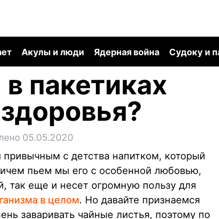
ает
Акулы и люди
Ядерная война
Судоку и 
 в пакетиках
 здоровья?
лено 05.05.2020
я привычным с детства напитком, который
ричем пьем мы его с особенной любовью,
й, так еще и несет огромную пользу для
рганизма в целом
. Но давайте признаемся
ень заваривать чайные листья, поэтому по