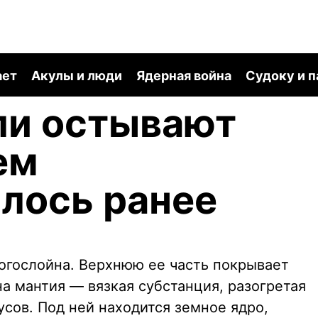
ает
Акулы и люди
Ядерная война
Судоку и 
ли остывают
ем
лось ранее
ногослойна. Верхнюю ее часть покрывает
а мантия — вязкая субстанция, разогретая
сов. Под ней находится земное ядро,