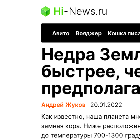
Hi
-
News.ru
Авито
Вояджер
Кошка пис
Недра Зем
быстрее, ч
предполага
Андрей Жуков
∙
20.01.2022
Как известно, наша планета м
земная кора. Ниже расположен
до температуры 700-1300 граду