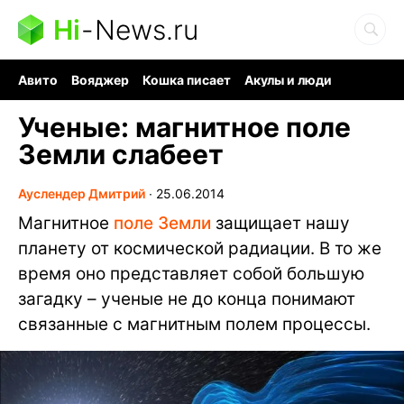
Hi
-
News.ru
Авито
Вояджер
Кошка писает
Акулы и люди
Ядерная война
Судоку и пазлы
Ядовитые пауки
Ученые: магнитное поле
Земли слабеет
Ауслендер Дмитрий
∙
25.06.2014
Магнитное
поле Земли
защищает нашу
планету от космической радиации. В то же
время оно представляет собой большую
загадку – ученые не до конца понимают
связанные с магнитным полем процессы.