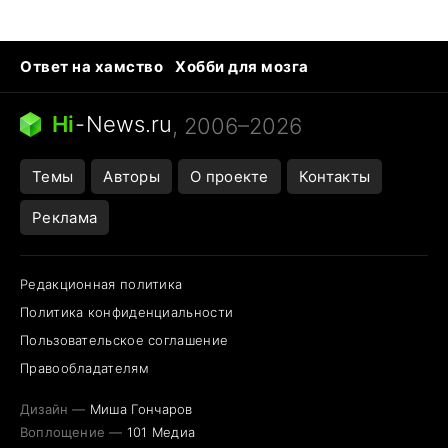
Ответ на хамство
Хобби для мозга
Бензин 100 и 95
Тунцы в океанариуме
Следующая пандемия
Google Maps открытие
Hi
-
News.ru
, 2006–2026
Темы
Авторы
О проекте
Контакты
Реклама
Редакционная политика
Политика конфиденциальности
Пользовательское соглашение
Правообладателям
Дизайн —
Миша Гончаров
Воплощение —
101 Медиа