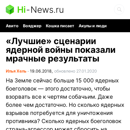
Hi
-
News.ru
Авито
Вояджер
Кошка писает
Акулы и люди
Ядерная война
Судоку и пазлы
Ядовитые пауки
«Лучшие» сценарии
ядерной войны показали
мрачные результаты
Илья Хель
∙
19.06.2018,
обновлено 27.01.2020
На Земле сейчас больше 15 000 ядерных
боеголовок — этого достаточно, чтобы
взорвать все к чертям собачьим. Даже
более чем достаточно. Но сколько ядерных
взрывов потребуется для уничтожения
противника? Сколько ядерных боеголовок
страна-агрессор может сбросить на