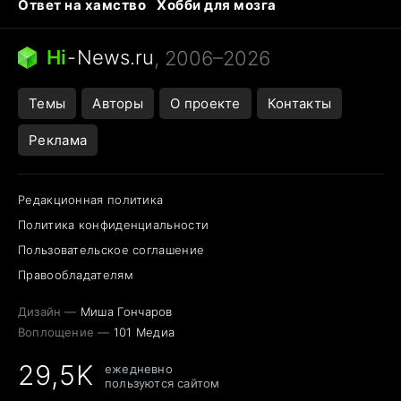
Ответ на хамство
Хобби для мозга
Бензин 100 и 95
Тунцы в океанариуме
Следующая пандемия
Google Maps открытие
Hi
-
News.ru
, 2006–2026
Темы
Авторы
О проекте
Контакты
Реклама
Редакционная политика
Политика конфиденциальности
Пользовательское соглашение
Правообладателям
Дизайн —
Миша Гончаров
Воплощение —
101 Медиа
29,5K
ежедневно
пользуются сайтом