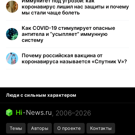
Иммунитет под угрозой: как
коронавирус лишил нас защиты и почему
мы стали чаще болеть
Как COVID-19 стимулирует опасные
антитела и “усыпляет” иммунную
систему
Почему российская вакцина от
коронавируса называется «Спутник V»?
Люди с сильным характером
Кошка писает на кровать
Тунцы в океанариуме
Ядовитые пауки России
Hi
-
News.ru
, 2006–2026
Города в ядерной войне
Открытие в Google Maps
Темы
Авторы
О проекте
Контакты