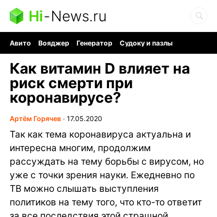
Hi
-
News.ru
Авито
Вояджер
Генератор
Судоку и пазлы
Хобби для мозга
Бензин 100 vs 95
Следующая пандемия
Как витамин D влияет на
риск смерти при
коронавирусе?
Артём Горячев
∙
17.05.2020
Так как тема коронавируса актуальна и
интересна многим, продолжим
рассуждать на тему борьбы с вирусом, но
уже с точки зрения науки. Ежедневно по
ТВ можно слышать выступления
политиков на тему того, что кто-то ответит
за все последствия этой страшной