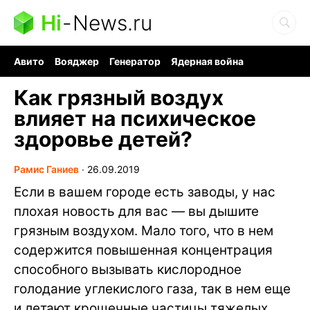
Hi
-
News.ru
Авито
Вояджер
Генератор
Ядерная война
Судоку и пазлы
Бензин 100 и 95
Хобби для мозга
Как грязный воздух
влияет на психическое
здоровье детей?
Рамис Ганиев
∙
26.09.2019
Если в вашем городе есть заводы, у нас
плохая новость для вас — вы дышите
грязным воздухом. Мало того, что в нем
содержится повышенная концентрация
способного вызывать кислородное
голодание углекислого газа, так в нем еще
и летают крошечные частицы тяжелых