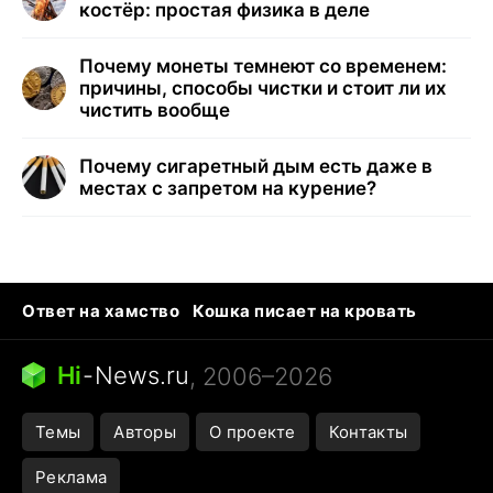
костёр: простая физика в деле
Почему монеты темнеют со временем:
причины, способы чистки и стоит ли их
чистить вообще
Почему сигаретный дым есть даже в
местах с запретом на курение?
Ответ на хамство
Кошка писает на кровать
Тунцы в океанариуме
Следующая пандемия
Ядовитые пауки России
Hi
-
News.ru
, 2006–2026
Открытие в Google Maps
Темы
Авторы
О проекте
Контакты
Реклама