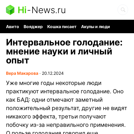
Hi
-
News.ru
Авито
Вояджер
Кошка писает
Акулы и люди
Ядерная война
Судоку и пазлы
Ядовитые пауки
Интервальное голодание:
мнение науки и личный
опыт
Вера Макарова
∙
20.12.2024
Уже многие годы некоторые люди
практикуют интервальное голодание. Оно
как БАД: одни отмечают заметный
положительный результат, другие не видят
никакого эффекта, третьи получают
побочку из-за неправильного применения.
О пользе голодания говорил еще