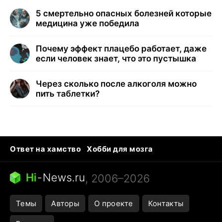
5 смертельно опасных болезней которые
медицина уже победила
Почему эффект плацебо работает, даже
если человек знает, что это пустышка
Через сколько после алкоголя можно
пить таблетки?
Ответ на хамство
Хобби для мозга
Бензин 100 и 95
Тунцы в океанариуме
Следующая пандемия
Google Maps открытие
Hi
-
News.ru
, 2006–2026
Темы
Авторы
О проекте
Контакты