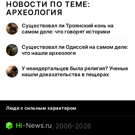
НОВОСТИ ПО ТЕМЕ:
АРХЕОЛОГИЯ
Существовал ли Троянский конь на
самом деле: что говорят историки
Существовал ли Одиссей на самом деле:
что нашли археологи
У неандертальцев была религия? Ученые
нашли доказательства в пещерах
Люди с сильным характером
Кошка писает на кровать
Тунцы в океанариуме
Ядовитые пауки России
Hi
-
News.ru
, 2006–2026
Города в ядерной войне
Открытие в Google Maps