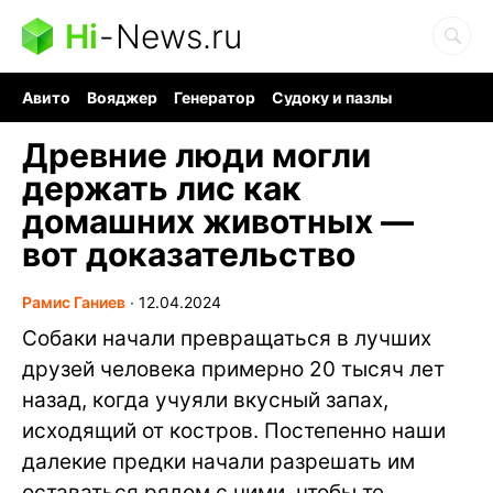
Hi
-
News.ru
Авито
Вояджер
Генератор
Судоку и пазлы
Хобби для мозга
Бензин 100 vs 95
Следующая пандемия
Древние люди могли
держать лис как
домашних животных —
вот доказательство
Рамис Ганиев
∙
12.04.2024
Собаки начали превращаться в лучших
друзей человека примерно 20 тысяч лет
назад, когда учуяли вкусный запах,
исходящий от костров. Постепенно наши
далекие предки начали разрешать им
оставаться рядом с ними, чтобы те