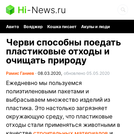
Hi
-
News.ru
Авито
Вояджер
Кошка писает
Акулы и люди
Ядерная война
Судоку и пазлы
Ядовитые пауки
Черви способны поедать
пластиковые отходы и
очищать природу
Рамис Ганиев
∙
08.03.2020,
обновлено 05.05.2020
Ежедневно мы пользуемся
полиэтиленовыми пакетами и
выбрасываем множество изделий из
пластика. Это настолько загрязняет
окружающую среду, что пластиковые
отходы стали применяться животными в
качестве
строительных материалов
и