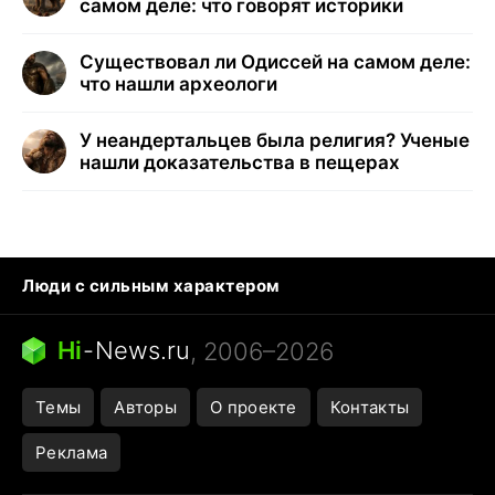
самом деле: что говорят историки
Существовал ли Одиссей на самом деле:
что нашли археологи
У неандертальцев была религия? Ученые
нашли доказательства в пещерах
Люди с сильным характером
Кошка писает на кровать
Тунцы в океанариуме
Ядовитые пауки России
Hi
-
News.ru
, 2006–2026
Города в ядерной войне
Открытие в Google Maps
Темы
Авторы
О проекте
Контакты
Реклама