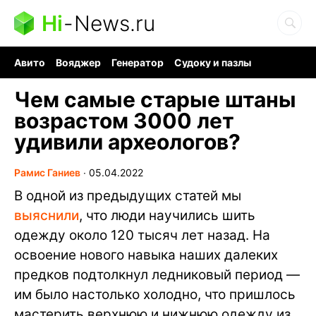
Hi
-
News.ru
Авито
Вояджер
Генератор
Судоку и пазлы
Хобби для мозга
Бензин 100 vs 95
Следующая пандемия
Чем самые старые штаны
возрастом 3000 лет
удивили археологов?
Рамис Ганиев
∙
05.04.2022
В одной из предыдущих статей мы
выяснили
, что люди научились шить
одежду около 120 тысяч лет назад. На
освоение нового навыка наших далеких
предков подтолкнул ледниковый период —
им было настолько холодно, что пришлось
мастерить верхнюю и нижнюю одежду из