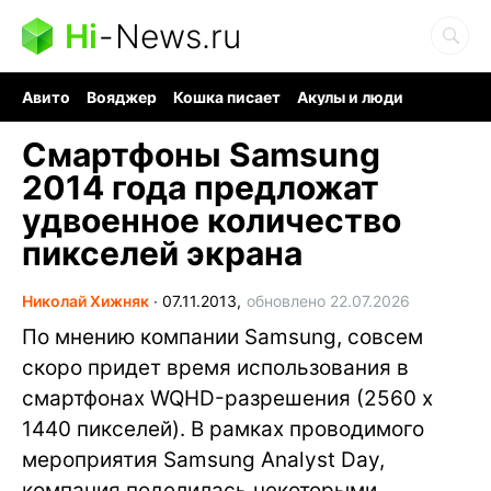
Hi
-
News.ru
Авито
Вояджер
Кошка писает
Акулы и люди
Ядерная война
Судоку и пазлы
Ядовитые пауки
Смартфоны Samsung
2014 года предложат
удвоенное количество
пикселей экрана
Николай Хижняк
∙
07.11.2013,
обновлено 22.07.2026
По мнению компании Samsung, совсем
скоро придет время использования в
смартфонах WQHD-разрешения (2560 x
1440 пикселей). В рамках проводимого
мероприятия Samsung Analyst Day,
компания поделилась некоторыми