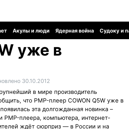
ает
Акулы и люди
Ядерная война
Судоку и 
W уже в
новлено 30.10.2012
рупнейший в мире производитель
сообщить, что PMP-плеер COWON Q5W уже в
 появилась эта долгожданная новинка –
 PMP-плеера, компьютера, интернет-
ителей ждёт сюрприз — в России и на