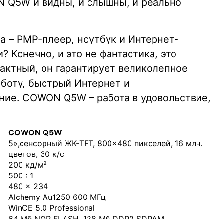
 Q5W и видны, и слышны, и реально
а – PMP-плеер, ноутбук и Интернет-
? Конечно, и это не фантастика, это
ктный, он гарантирует великолепное
аботу, быстрый Интернет и
ние. COWON Q5W – работа в удовольствие,
COWON Q5W
5»,сенсорный ЖК-TFT, 800×480 пикселей, 16 млн.
цветов, 30 к/с
200 кд/м²
500 : 1
480 × 234
Alchemy Au1250 600 МГц
WinCE 5.0 Professional
64 Мб NOR FLASH, 128 Мб DDR2 SDRAM