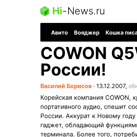
Hi
-
News.ru
Авито
Вояджер
Кошка пис
COWON Q5
России!
Василий Борисов
∙
13.12.2007,
об
Корейская компания COWON, к
портативного аудио, спешит 
России. Аккурат к Новому году
гаджет, обладающий функциями
терминала. Более того, потреб