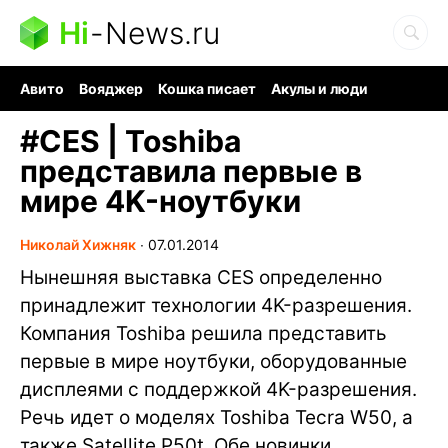
Hi
-
News.ru
Авито
Вояджер
Кошка писает
Акулы и люди
Ядерная война
Судоку и пазлы
Ядовитые пауки
#
CES | Toshiba
представила первые в
мире 4K-ноутбуки
Николай Хижняк
∙
07.01.2014
Нынешняя выставка CES определенно
принадлежит технологии 4K-разрешения.
Компания Toshiba решила представить
первые в мире ноутбуки, оборудованные
дисплеями с поддержкой 4K-разрешения.
Речь идет о моделях Toshiba Tecra W50, а
также Satellite P50t. Обе новинки