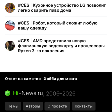
#
CES | Кухонное устройство LG позволит
легко сварить пиво дома
#
CES | Робот, который сложит любую
вашу одежду
#
CES | AMD представила новую
флагманскую видеокарту и процессоры
Ryzen 3-го поколения
Ответ на хамство
Хобби для мозга
Бензин 100 и 95
Тунцы в океанариуме
Следующая пандемия
Google Maps открытие
Hi
-
News.ru
, 2006–2026
Темы
Авторы
О проекте
Контакты