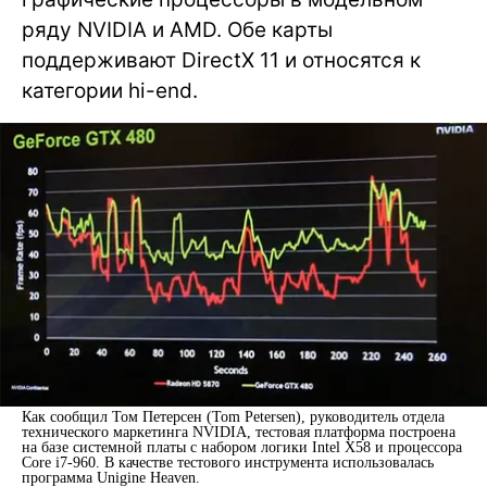
ряду NVIDIA и AMD. Обе карты
поддерживают DirectX 11 и относятся к
категории hi-end.
Как сообщил Том Петерсен (Tom Petersen), руководитель отдела
технического маркетинга NVIDIA, тестовая платформа построена
на базе системной платы с набором логики Intel X58 и процессора
Core i7-960. В качестве тестового инструмента использовалась
программа Unigine Heaven.