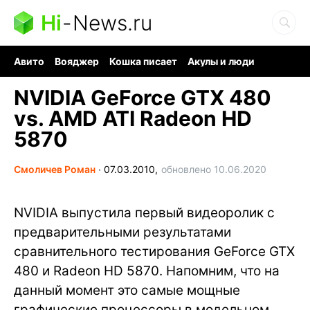
Hi
-
News.ru
Авито
Вояджер
Кошка писает
Акулы и люди
Ядерная война
Судоку и пазлы
Ядовитые пауки
NVIDIA GeForce GTX 480
vs. AMD ATI Radeon HD
5870
Смоличев Роман
∙
07.03.2010,
обновлено 10.06.2020
NVIDIA выпустила первый видеоролик с
предварительными результатами
сравнительного тестирования GeForce GTX
480 и Radeon HD 5870. Напомним, что на
данный момент это самые мощные
графические процессоры в модельном