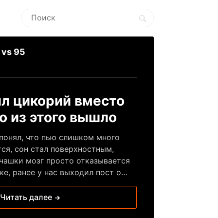
 vs 95
ил цикорий вместо
то из этого вышло
 понял, что пью слишком много
ся, сон стал поверхностным,
 чашки мозг просто отказывается
же, ранее у нас выходил пост о
 откладывает усталость. И это
 решил провести эксперимент, и
Читать далее
 заменил привычный кофеек на