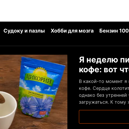
Судоку и пазлы
Хобби для мозга
Бензин 100
Я неделю п
кофе: вот ч
В какой-то момент я
кофе. Сердце колотит
однако без утренней
загружаться. К тому 
том, что кофе просто
действительно так! Я
на неделю полностью