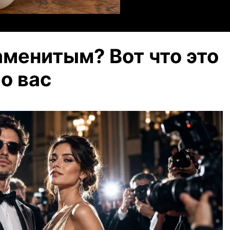
цикорий.
аменитым? Вот что это
о вас