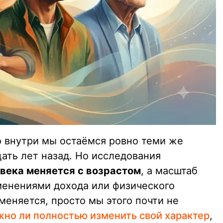
о внутри мы остаёмся ровно теми же
цать лет назад. Но исследования
века меняется с возрастом
, а масштаб
менениями дохода или физического
меняется, просто мы этого почти не
но ли полностью изменить свой характер
,