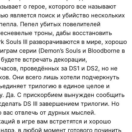
зывает о герое, которого все называют
ью является поиск и убийство нескольких
пепла. Пепел убитых повелителей
лесневелые троны, дабы восстановить
 Souls III разворачиваются в мире, хорошо
грам серии (Demon’s Souls и Bloodborne в
ы будете встречать декорации,
асов, проведённых за DS1 и DS2, но не
ков. Они всего лишь хотели подчеркнуть
объединяет трилогию в единое целое и
у. Да. С прискорбием вынужден сообщить
сделать DS III завершением трилогии. Но
 вас отвлечь от дурных мыслей.
аций в игре вам встретятся и хорошо
ндрэ, в любой момент готового починить