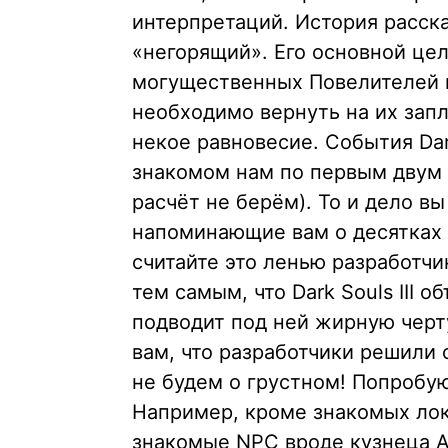
интерпретаций. История расска
«негорящий». Его основной цел
могущественных Повелителей 
необходимо вернуть на их зап
некое равновесие. События Dark
знакомом нам по первым двум и
расчёт не берём). То и дело в
напоминающие вам о десятках ч
считайте это ленью разработчи
тем самым, что Dark Souls III 
подводит под ней жирную черт
вам, что разработчики решили 
не будем о грустном! Попробую
Например, кроме знакомых лок
знакомые NPC вроде кузнеца А