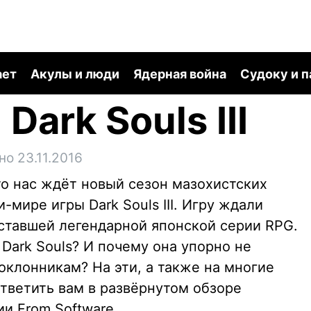
ает
Акулы и люди
Ядерная война
Судоку и 
Dark Souls III
но 23.11.2016
что нас ждёт новый сезон мазохистских
мире игры Dark Souls III. Игру ждали
ставшей легендарной японской серии RPG.
Dark Souls? И почему она упорно не
оклонникам? На эти, а также на многие
тветить вам в развёрнутом обзоре
и From Software.