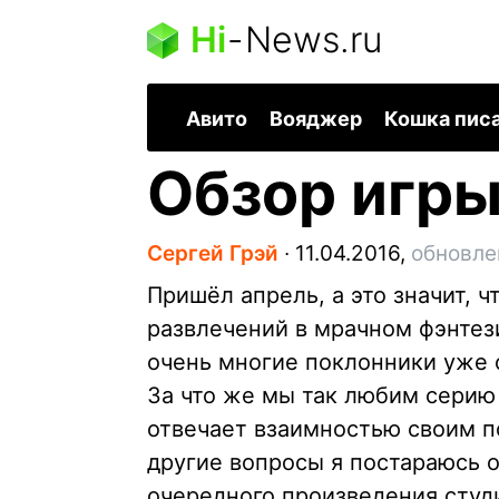
Hi
-
News.ru
Авито
Вояджер
Кошка пис
Обзор игры 
Сергей Грэй
∙
11.04.2016,
обновле
Пришёл апрель, а это значит, 
развлечений в мрачном фэнтези-
очень многие поклонники уже 
За что же мы так любим серию 
отвечает взаимностью своим п
другие вопросы я постараюсь о
очередного произведения студи