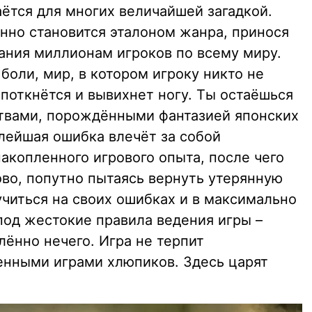
аётся для многих величайшей загадкой.
енно становится эталоном жанра, принося
ания миллионам игроков по всему миру.
 боли, мир, в котором игроку никто не
споткнётся и вывихнет ногу. Ты остаёшься
ствами, порождёнными фантазией японских
лейшая ошибка влечёт за собой
акопленного игрового опыта, после чего
ово, попутно пытаясь вернуть утерянную
учиться на своих ошибках и в максимально
под жестокие правила ведения игры –
лённо нечего. Игра не терпит
енными играми хлюпиков. Здесь царят