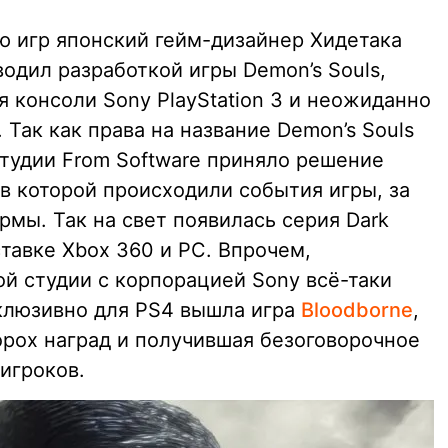
ию игр японский гейм-дизайнер Хидетака
водил разработкой игры Demon’s Souls,
 консоли Sony PlayStation 3 и неожиданно
 Так как права на название Demon’s Souls
студии From Software приняло решение
в которой происходили события игры, за
мы. Так на свет появилась серия Dark
тавке Xbox 360 и PC. Впрочем,
й студии с корпорацией Sony всё-таки
склюзивно для PS4 вышла игра
Bloodborne
,
рох наград и получившая безоговорочное
игроков.