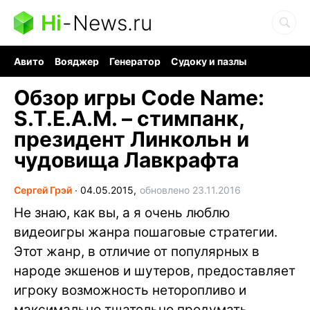
Hi
-
News.ru
Авито
Вояджер
Генератор
Судоку и пазлы
Хобби для мозга
Бензин 100 vs 95
Следующая пандемия
Обзор игры Code Name:
S.T.E.A.M. – стимпанк,
президент Линкольн и
чудовища Лавкрафта
Сергей Грэй
∙
04.05.2015,
обновлено 23.11.2016
Не знаю, как вы, а я очень люблю
видеоигры жанра пошаговые стратегии.
Этот жанр, в отличие от популярных в
народе экшенов и шутеров, предоставляет
игроку возможность неторопливо и
максимально тщательно продумать