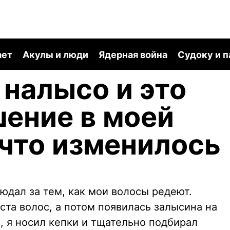
ает
Акулы и люди
Ядерная война
Судоку и 
 налысо и это
ение в моей
 что изменилось
юдал за тем, как мои волосы редеют.
ста волос, а потом появилась залысина на
, я носил кепки и тщательно подбирал