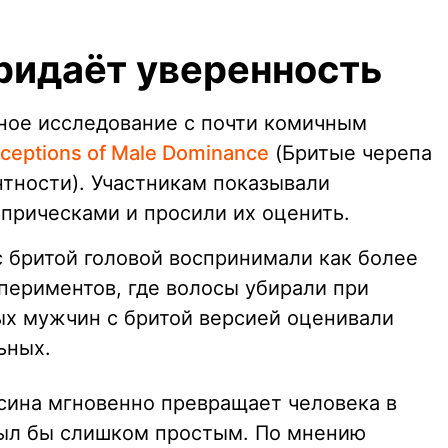
придаёт уверенность
тное исследование с почти комичным
rceptions of Male Dominance
(Бритые черепа
тности). Участникам показывали
прическами и просили их оценить.
с бритой головой воспринимали как более
периментов, где волосы убирали при
х мужчин с бритой версией оценивали
ьных.
лысина мгновенно превращает человека в
был бы слишком простым. По мнению