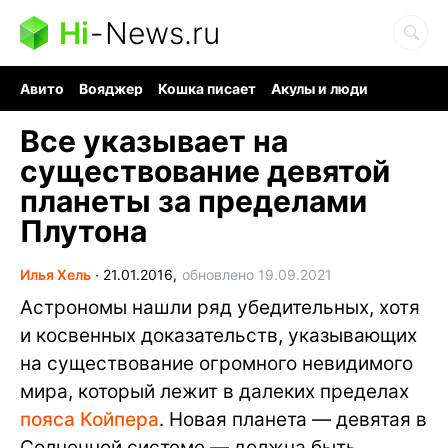
Hi
-
News.ru
Авито
Вояджер
Кошка писает
Акулы и люди
Ядерная война
Судоку и пазлы
Ядовитые пауки
Все указывает на
существование девятой
планеты за пределами
Плутона
Илья Хель
∙
21.01.2016,
обновлено 19.09.2021
Астрономы нашли ряд убедительных, хотя
и косвенных доказательств, указывающих
на существование огромного невидимого
мира, который лежит в далеких пределах
пояса Койпера
. Новая планета — девятая в
Солнечной системе — должна быть