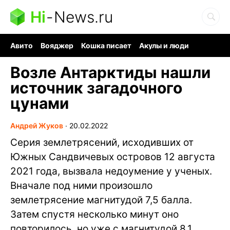
Hi
-
News.ru
Авито
Вояджер
Кошка писает
Акулы и люди
Ядерная война
Судоку и пазлы
Ядовитые пауки
Возле Антарктиды нашли
источник загадочного
цунами
Андрей Жуков
∙
20.02.2022
Серия землетрясений, исходивших от
Южных Сандвичевых островов 12 августа
2021 года, вызвала недоумение у ученых.
Вначале под ними произошло
землетрясение магнитудой 7,5 балла.
Затем спустя несколько минут оно
повторилось, но уже с магнитудой 8,1