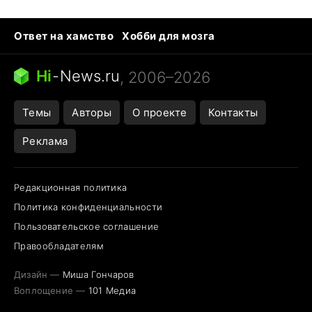
Ответ на хамство
Хобби для мозга
Бензин 100 и 95
Тунцы в океанариуме
Следующая пандемия
Google Maps открытие
Hi
-
News.ru
, 2006–2026
Темы
Авторы
О проекте
Контакты
Реклама
Редакционная политика
Политика конфиденциальности
Пользовательское соглашение
Правообладателям
Дизайн —
Миша Гончаров
Воплощение —
101 Медиа