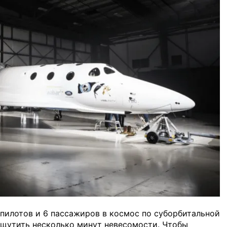
 пилотов и 6 пассажиров в космос по суборбитальной
ощутить несколько минут невесомости. Чтобы