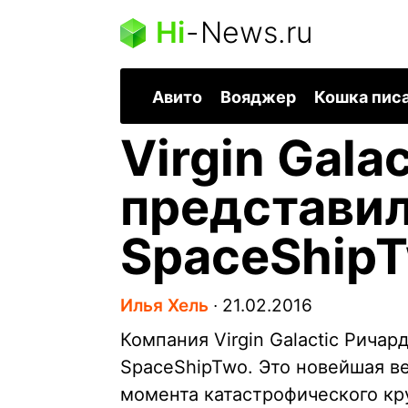
Hi
-
News.ru
Авито
Вояджер
Кошка пис
Virgin Galac
представи
SpaceShipT
Илья Хель
∙
21.02.2016
Компания Virgin Galactic Рича
SpaceShipTwo. Это новейшая ве
момента катастрофического к