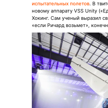
испытательных полетов
. В тви
новому аппарату VSS Unity («Е
Хокинг. Сам ученый выразил св
«если Ричард возьмет», конечн