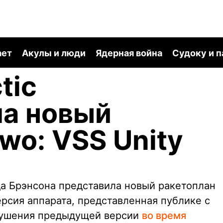
ает
Акулы и люди
Ядерная война
Судоку и 
tic
ла новый
wo: VSS Unity
рда Брэнсона представила новый ракетоплан
рсия аппарата, представленная публике с
рушения предыдущей версии
во время