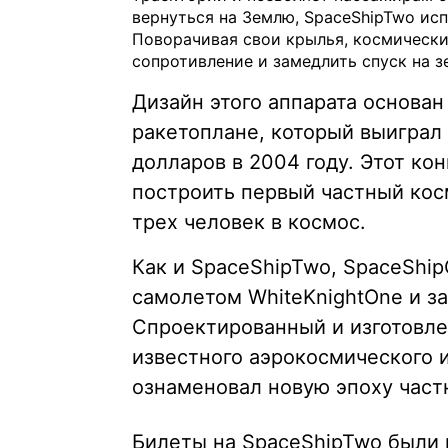
вернуться на Землю, SpaceShipTwo ис
Поворачивая свои крылья, космическ
сопротивление и замедлить спуск на з
Дизайн этого аппарата основан
ракетоплане, который выиграл п
долларов в 2004 году. Этот ко
построить первый частный кос
трех человек в космос.
Как и SpaceShipTwo, SpaceShi
самолетом WhiteKnightOne и з
Спроектированный и изготовле
известного аэрокосмического 
ознаменовал новую эпоху част
Билеты на SpaceShipTwo были р