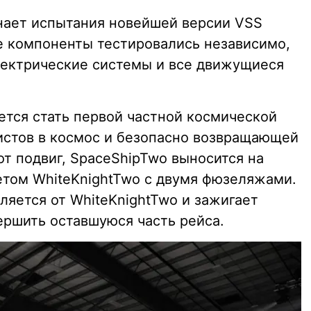
чинает испытания новейшей версии VSS
ые компоненты тестировались независимо,
лектрические системы и все движущиеся
деется стать первой частной космической
истов в космос и безопасно возвращающей
т подвиг, SpaceShipTwo выносится на
етом WhiteKnightTwo с двумя фюзеляжами.
ляется от WhiteKnightTwo и зажигает
ершить оставшуюся часть рейса.