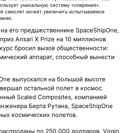
пользует уникальную систему «оперения».
ий самолет может увеличить испытываемое
емлю.
 на его предшественнике SpaceShipOne,
риз Ansari X Prize на 10 миллионов
нкурс бросил вызов общественности:
мический аппарат, способный вынести
pOne выпускался на большой высоте
авершал остальной полет в космос.
нный Scaled Composites, компанией
инженера Берта Рутана, SpaceShipOne
ных космических полетов.
аспроданы по 250 000 долларов, Virgin