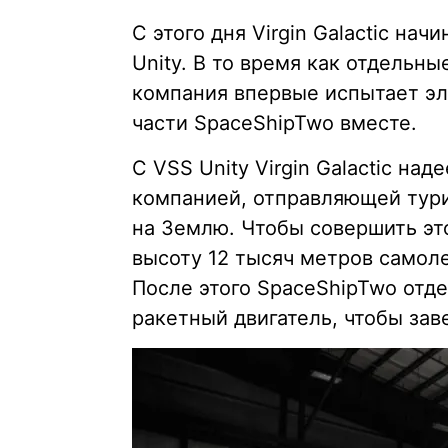
С этого дня Virgin Galactic на
Unity. В то время как отдельн
компания впервые испытает э
части SpaceShipTwo вместе.
С VSS Unity Virgin Galactic на
компанией, отправляющей тур
на Землю. Чтобы совершить это
высоту 12 тысяч метров самол
После этого SpaceShipTwo отде
ракетный двигатель, чтобы зав