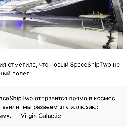
ия отметила, что новый SpaceShipTwo не
ный полет:
paceShipTwo отправится прямо в космос
ставили, мы развеем эту иллюзию:
». — Virgin Galactic