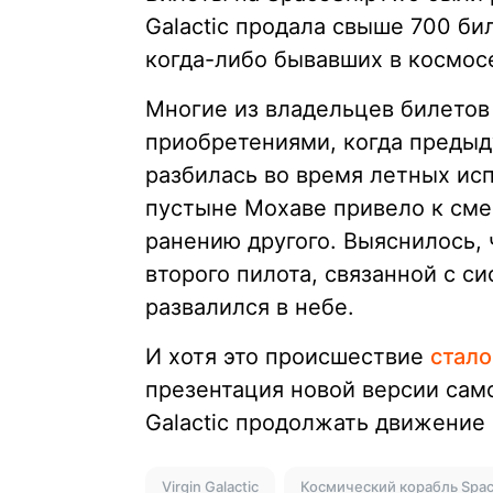
Galactic продала свыше 700 би
когда-либо бывавших в космос
Многие из владельцев билетов 
приобретениями, когда предыд
разбилась во время летных исп
пустыне Мохаве привело к сме
ранению другого. Выяснилось,
второго пилота, связанной с с
развалился в небе.
И хотя это происшествие
стало
презентация новой версии само
Galactic продолжать движение 
Virgin Galactic
Космический корабль Spa