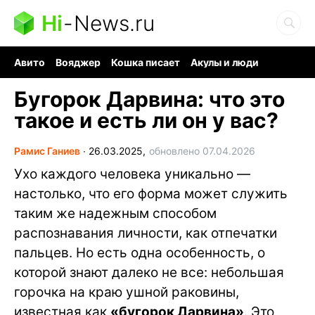
Hi
-
News.ru
Авито
Вояджер
Кошка писает
Акулы и люди
Ядерная война
Судоку и пазлы
Ядовитые пауки
Бугорок Дарвина: что это
такое и есть ли он у вас?
Рамис Ганиев
∙
26.03.2025,
обновлено 07.04.2026
Ухо каждого человека уникально —
настолько, что его форма может служить
таким же надежным способом
распознавания личности, как отпечатки
пальцев. Но есть одна особенность, о
которой знают далеко не все: небольшая
горочка на краю ушной раковины,
известная как
«бугорок Дарвина»
. Это