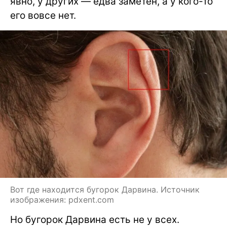
явно, у других — едва заметен, а у кого-то
его вовсе нет.
Вот где находится бугорок Дарвина. Источник
изображения: pdxent.com
Но бугорок Дарвина есть не у всех.