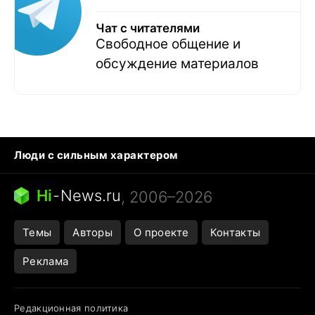
Чат с читателями
Свободное общение и
обсуждение материалов
Люди с сильным характером
Кошка писает на кровать
Тунцы в океанариуме
Ядовитые пауки России
Hi
-
News.ru
, 2006–2026
Города в ядерной войне
Открытие в Google Maps
Темы
Авторы
О проекте
Контакты
Реклама
Редакционная политика