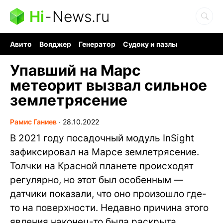
Hi
-
News.ru
Авито
Вояджер
Генератор
Судоку и пазлы
Хобби для мозга
Бензин 100 vs 95
Следующая пандемия
Упавший на Марс
метеорит вызвал сильное
землетрясение
Рамис Ганиев
∙
28.10.2022
В 2021 году посадочный модуль InSight
зафиксировал на Марсе землетрясение.
Толчки на Красной планете происходят
регулярно, но этот был особенным —
датчики показали, что оно произошло где-
то на поверхности. Недавно причина этого
явления наконец-то была раскрыта.