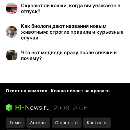
Скучают ли кошки, когда вы уезжаете в
отпуск?
Как биологи дают названия новым
животным: строгие правила и курьезные
случаи
Что ест медведь сразу после спячки и
почему?
Ответ на хамство
Кошка писает на кровать
Тунцы в океанариуме
Следующая пандемия
Ядовитые пауки России
Hi
-
News.ru
, 2006–2026
Открытие в Google Maps
Темы
Авторы
О проекте
Контакты