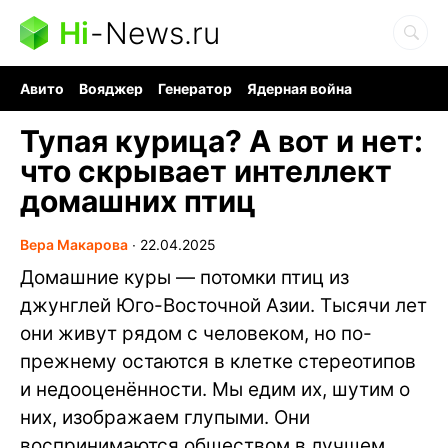
Hi
-
News.ru
Авито
Вояджер
Генератор
Ядерная война
Судоку и пазлы
Бензин 100 и 95
Хобби для мозга
Тупая курица? А вот и нет:
что скрывает интеллект
домашних птиц
Вера Макарова
∙
22.04.2025
Домашние куры — потомки птиц из
джунглей Юго-Восточной Азии. Тысячи лет
они живут рядом с человеком, но по-
прежнему остаются в клетке стереотипов
и недооценённости. Мы едим их, шутим о
них, изображаем глупыми. Они
воспринимаются обществом в лучшем