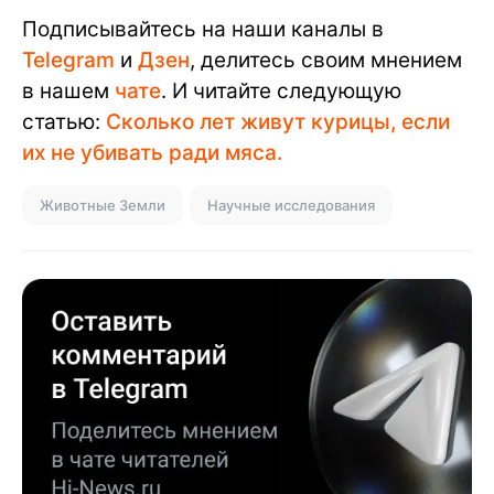
Подписывайтесь на наши каналы в
Telegram
и
Дзен
, делитесь своим мнением
в нашем
чате
. И читайте следующую
статью:
Сколько лет живут курицы, если
их не убивать ради мяса.
Животные Земли
Научные исследования