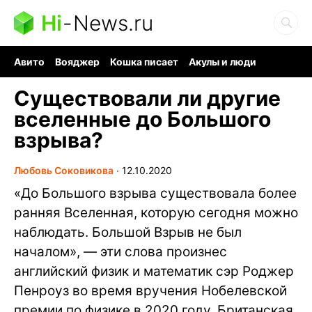
Hi
-
News.ru
Авито
Вояджер
Кошка писает
Акулы и люди
Ядерная война
Ядовитые пауки
Судоку и пазлы
Существовали ли другие
вселенные до Большого
взрыва?
Любовь Соковикова
∙
12.10.2020
«До Большого взрыва существовала более
ранняя Вселенная, которую сегодня можно
наблюдать. Большой Взрыв не был
началом», — эти слова произнес
английский физик и математик сэр Роджер
Пенроуз во время вручения Нобелевской
премии по физике в 2020 году. Британская