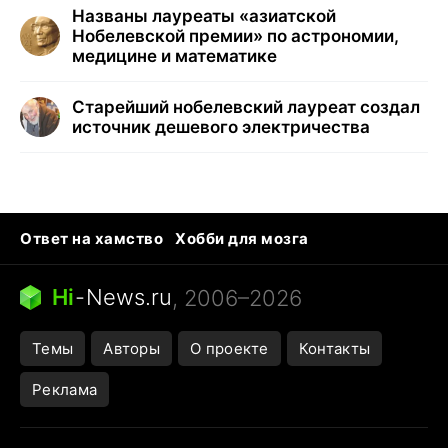
Названы лауреаты «азиатской
Нобелевской премии» по астрономии,
медицине и математике
Старейший нобелевский лауреат создал
источник дешевого электричества
Ответ на хамство
Хобби для мозга
Бензин 100 vs 95
Тунцы в океанариуме
Следующая пандемия
Google Maps открытие
Hi
-
News.ru
, 2006–2026
Темы
Авторы
О проекте
Контакты
Реклама