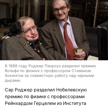
В 1988 году Роджер Пенроуз разделил премию
Вольфа по физике с профессором Стивеном
Хокингом за совместную работу над черными
дырами.
Сэр Роджер разделил Нобелевскую
премию по физике с профессорами
Рейнхардом Герцелем из Института