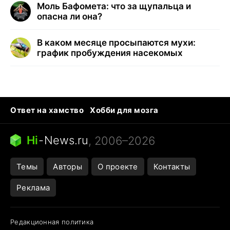
Моль Бафомета: что за щупальца и
опасна ли она?
В каком месяце просыпаются мухи:
график пробуждения насекомых
Ответ на хамство
Хобби для мозга
Бензин 100 и 95
Тунцы в океанариуме
Следующая пандемия
Google Maps открытие
Hi
-
News.ru
, 2006–2026
Темы
Авторы
О проекте
Контакты
Реклама
Редакционная политика