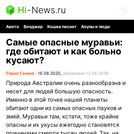
Hi
-
News.ru
Авито
Вояджер
Кошка писает
Акулы и люди
Ядерная война
Судоку и пазлы
Ядовитые пауки
Самые опасные муравьи:
где обитают и как больно
кусают?
Рамис Ганиев
∙
16.08.2020,
обновлено 13.06.2026
Природа Австралии очень разнообразна и
несет для людей большую опасность.
Именно в этой точке нашей планеты
обитают одни из самых опасных пауков и
змей. Муравьи там, кстати, тоже крайне
опасны и их укусы ежегодно становятся
причинами смерти тысяч людей. Так, на