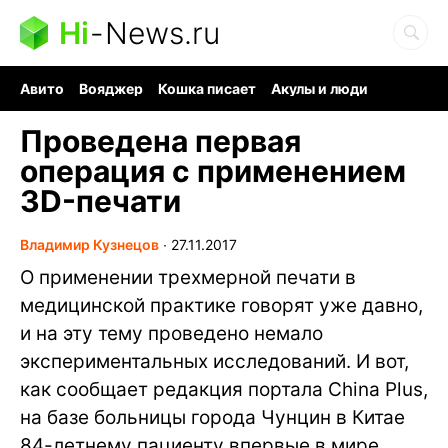
Hi
-
News.ru
Авито
Вояджер
Кошка писает
Акулы и люди
Ядерная война
Ядовитые пауки
Судоку и пазлы
Проведена первая
операция с применением
3D-печати
Владимир Кузнецов
∙
27.11.2017
О применении трехмерной печати в
медицинской практике говорят уже давно,
и на эту тему проведено немало
экспериментальных исследований. И вот,
как сообщает редакция портала Сhina Plus,
на базе больницы города Чунцин в Китае
84-летнему пациенту впервые в мире