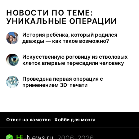
НОВОСТИ ПО ТЕМЕ:
УНИКАЛЬНЫЕ ОПЕРАЦИИ
История ребёнка, который родился
дважды — как такое возможно?
Искусственную роговицу из стволовых
клеток впервые пересадили человеку
Проведена первая операция с
применением 3D-печати
Ответ на хамство
Хобби для мозга
Бензин 100 vs 95
Тунцы в океанариуме
Следующая пандемия
Google Maps открытие
Hi
-
News.ru
, 2006–2026