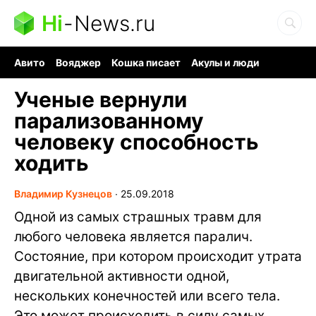
Hi
-
News.ru
Авито
Вояджер
Кошка писает
Акулы и люди
Ядерная война
Ядовитые пауки
Судоку и пазлы
Ученые вернули
парализованному
человеку способность
ходить
Владимир Кузнецов
∙
25.09.2018
Одной из самых страшных травм для
любого человека является паралич.
Состояние, при котором происходит утрата
двигательной активности одной,
нескольких конечностей или всего тела.
Это может происходить в силу самых