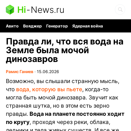
Hi
-
News.ru
Авито
Вояджер
Генератор
Ядерная война
Судоку и пазлы
Бензин 100 и 95
Хобби для мозга
Правда ли, что вся вода на
Земле была мочой
динозавров
Рамис Ганиев
∙
15.06.2026
Возможно, вы слышали странную мысль,
что
вода, которую вы пьете
, когда-то
могла быть мочой динозавра. Звучит как
странная шутка, но в этом есть зерно
правды.
Вода на планете постоянно ходит
по кругу
, проходя через реки, облака,
ледники и тела живых существ. И все же