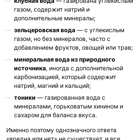
клубная вода
— газирована углекислым
газом, содержит натрий и
дополнительные минералы;
зельцеровская вода
— с углекислым
газом, но без минералов, часто с
добавлением фруктов, овощей или трав;
минеральная вода из природного
источника
, иногда с дополнительной
карбонизацией, который содержит
натрий, магний и кальций;
тоники
— газированная вода с
минералами, горьковатым хинином и
сахаром для баланса вкуса.
Именно поэтому однозначного ответа
«вредна или нет» не существует, и все