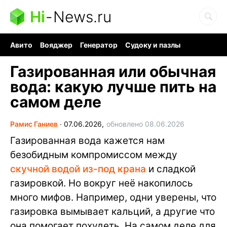
Hi
-
News.ru
Авито
Вояджер
Генератор
Судоку и пазлы
Хобби для мозга
Бензин 100 vs 95
Следующая пандемия
Газированная или обычная
вода: какую лучше пить на
самом деле
Рамис Ганиев
∙
07.06.2026,
обновлено 08.06.2026
Газированная вода кажется нам
безобидным компромиссом между
скучной водой из-под крана
и сладкой
газировкой. Но вокруг неё накопилось
много мифов. Например, одни уверены, что
газировка вымывает кальций, а другие что
она помогает похудеть. На самом деле для