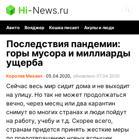
Hi
-
News.ru
Авито
Вояджер
Кошка писает
Акулы и люди
Ядерная война
Судоку и пазлы
Ядовитые пауки
Последствия пандемии:
горы мусора и миллиарды
ущерба
Королев Михаил
∙
05.04.2020,
обновлено 07.04.2020
Сейчас весь мир сидит дома и не выходит
на улицу. Но так не может продолжаться
вечно, через месяц или два карантин
снимут во многих странах и люди пойдут
на работу, учебу и т.д. Скорее всего,
странам придется принять жесткие меры
по предотвращению новых вспышек