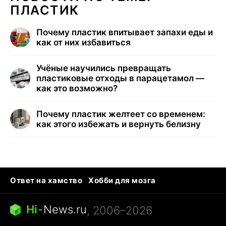
ПЛАСТИК
Почему пластик впитывает запахи еды и
как от них избавиться
Учёные научились превращать
пластиковые отходы в парацетамол —
как это возможно?
Почему пластик желтеет со временем:
как этого избежать и вернуть белизну
Ответ на хамство
Хобби для мозга
Бензин 100 и 95
Тунцы в океанариуме
Следующая пандемия
Google Maps открытие
Hi
-
News.ru
, 2006–2026