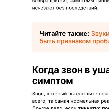
возвращаются, симптомы тинн
исчезают без последствий.
Читайте также:
Звуки
быть признаком проб
Когда звон в уш
симптом
Звон, который вы слышите ночь
всего, та самая нормальная реа
Другое дело, если
тиннитус по