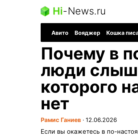
Hi
-
News.ru
Авито
Вояджер
Кошка пис
Почему в п
люди слыша
которого н
нет
Рамис Ганиев
∙
12.06.2026
Если вы окажетесь в по-насто