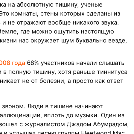
ка на абсолютную тишину, ученые
Это комнаты, стены которых сделаны из
и не отражают вообще никакого звука.
 Земле, где можно ощутить настоящую
 жизни нас окружает шум буквально везде,
008 года
68% участников начали слышать
и в полную тишину, хотя раньше тиннитуса
зникает не от болезни, а просто как ответ
я звоном. Люди в тишине начинают
аллюцинации, вплоть до музыки. Один из
изошел с журналистом Джадом Абумрадом,
а и услышал песню группы Fleetwood Mac,