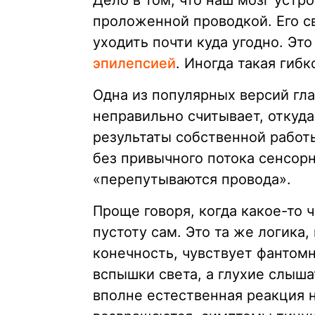
Дело в том, что наш мозг устр
проложенной проводкой. Его с
уходить почти куда угодно. Эт
эпилепсией
. Иногда такая гиб
Одна из популярных версий глас
неправильно считывает, откуда
результаты собственной работы
без привычного потока сенсор
«перепутываются провода».
Проще говоря, когда какое-то 
пустоту сам. Это та же логика,
конечность, чувствует фантом
вспышки света, а глухие слышат
вполне естественная реакция н