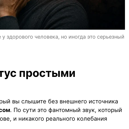
 у здорового человека, но иногда это серьезный
итус простыми
торый вы слышите без внешнего источника
сом
. По сути это фантомный звук, который
ове, и никакого реального колебания