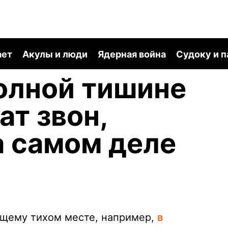
ает
Акулы и люди
Ядерная война
Судоку и 
олной тишине
т звон,
а самом деле
ящему тихом месте, например,
в