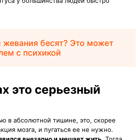
итуса у большинства людей быстро
 жевания бесят? Это может
лем с психикой
ах это серьезный
ю в абсолютной тишине, это, скорее
кция мозга, и пугаться ее не нужно.
явился внезапно и мешает жить
. Тогда