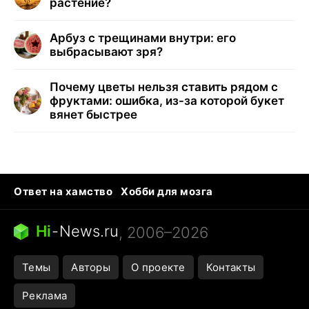
растение?
Арбуз с трещинами внутри: его
выбрасывают зря?
Почему цветы нельзя ставить рядом с
фруктами: ошибка, из-за которой букет
вянет быстрее
Ответ на хамство
Хобби для мозга
Бензин 100 и 95
Тунцы в океанариуме
Следующая пандемия
Google Maps открытие
Hi
-
News.ru
, 2006–2026
Темы
Авторы
О проекте
Контакты
Реклама