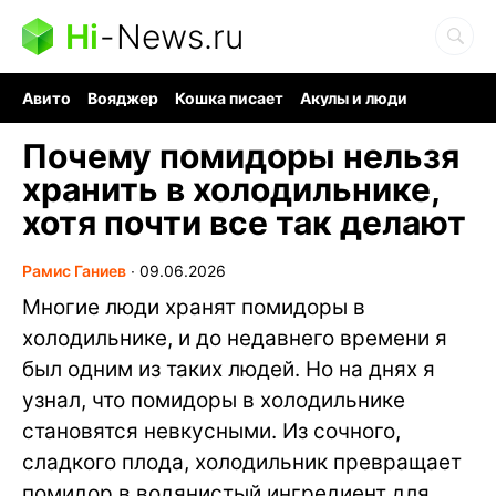
Hi
-
News.ru
Авито
Вояджер
Кошка писает
Акулы и люди
Ядерная война
Судоку и пазлы
Ядовитые пауки
Почему помидоры нельзя
хранить в холодильнике,
хотя почти все так делают
Рамис Ганиев
∙
09.06.2026
Многие люди хранят помидоры в
холодильнике, и до недавнего времени я
был одним из таких людей. Но на днях я
узнал, что помидоры в холодильнике
становятся невкусными. Из сочного,
сладкого плода, холодильник превращает
помидор в водянистый ингредиент для