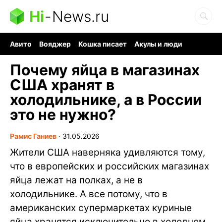
Hi
-
News.ru
Авито
Вояджер
Кошка писает
Акулы и люди
Ядерная война
Судоку и пазлы
Ядовитые пауки
Почему яйца в магазинах
США хранят в
холодильнике, а в России
это не нужно?
Рамис Ганиев
∙
31.05.2026
Жители США наверняка удивляются тому,
что в европейских и российских магазинах
яйца лежат на полках, а не в
холодильнике. А все потому, что в
американских супермаркетах куриные
яйца хранятся исключительно в холодном