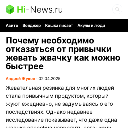
Hi
-
News.ru
Авито
Вояджер
Кошка писает
Акулы и люди
Ядерная война
Судоку и пазлы
Ядовитые пауки
Почему необходимо
отказаться от привычки
жевать жвачку как можно
быстрее
Андрей Жуков
∙
02.04.2025
Жевательная резинка для многих людей
стала привычным продуктом, который
жуют ежедневно, не задумываясь о его
последствиях. Однако недавнее
исследование показывает, что даже одна
жвачка способна навредить организму.