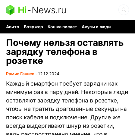
Hi
-
News.ru
Авито
Вояджер
Кошка писает
Акулы и люди
Ядерная война
Судоку и пазлы
Ядовитые пауки
Почему нельзя оставлять
зарядку телефона в
розетке
Рамис Ганиев
∙
12.12.2024
Каждый смартфон требует зарядки как
минимум раз в пару дней. Некоторые люди
оставляют зарядку телефона в розетке,
чтобы не тратить драгоценные секунды на
поиск кабеля и подключение. Другие же
всегда выдергивают шнур из розетки,
ведь распространено мнение, что в