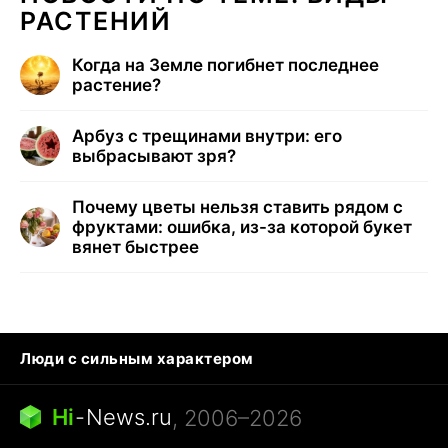
РАСТЕНИЙ
Когда на Земле погибнет последнее
растение?
Арбуз с трещинами внутри: его
выбрасывают зря?
Почему цветы нельзя ставить рядом с
фруктами: ошибка, из-за которой букет
вянет быстрее
Люди с сильным характером
Кошка писает на кровать
Тунцы в океанариуме
Ядовитые пауки России
Hi
-
News.ru
, 2006–2026
Города в ядерной войне
Открытие в Google Maps