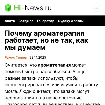
Hi
-
News.ru
Авито
Вояджер
Генератор
Судоку и пазлы
Хобби для мозга
Бензин 100 vs 95
Следующая пандемия
Почему ароматерапия
работает, но не так, как
мы думаем
Рамис Ганиев
∙
29.11.2025
Считается, что
ароматерапия
может
помочь быстро расслабиться. А еще
разные запахи используют, чтобы
сконцентрироваться или улучшить работу
мозга. Люди считают, что запахи могут
всерьез влиять на наше состояние
благодаря летучим веществам. В качестве