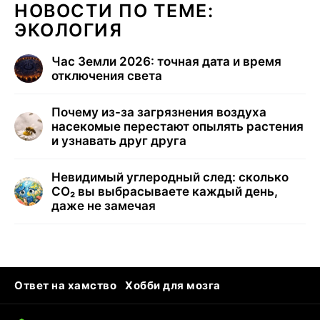
НОВОСТИ ПО ТЕМЕ:
ЭКОЛОГИЯ
Час Земли 2026: точная дата и время
отключения света
Почему из-за загрязнения воздуха
насекомые перестают опылять растения
и узнавать друг друга
Невидимый углеродный след: сколько
CO₂ вы выбрасываете каждый день,
даже не замечая
Ответ на хамство
Хобби для мозга
Бензин 100 и 95
Тунцы в океанариуме
Следующая пандемия
Google Maps открытие