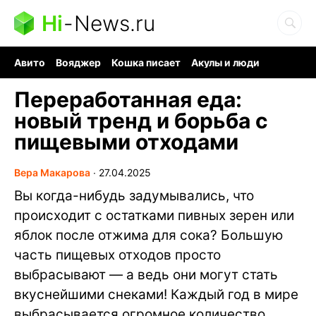
Hi
-
News.ru
Авито
Вояджер
Кошка писает
Акулы и люди
Ядерная война
Судоку и пазлы
Ядовитые пауки
Переработанная еда:
новый тренд и борьба с
пищевыми отходами
Вера Макарова
∙
27.04.2025
Вы когда-нибудь задумывались, что
происходит с остатками пивных зерен или
яблок после отжима для сока? Большую
часть пищевых отходов просто
выбрасывают — а ведь они могут стать
вкуснейшими снеками! Каждый год в мире
выбрасывается огромное количество