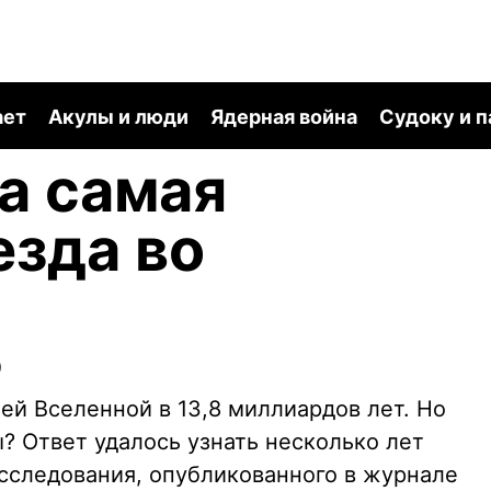
ает
Акулы и люди
Ядерная война
Судоку и 
а самая
езда во
0
ей Вселенной в 13,8 миллиардов лет. Но
? Ответ удалось узнать несколько лет
исследования, опубликованного в журнале