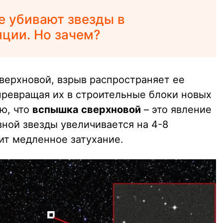
е убивают звезды в
ции. Но зачем?
сверхновой, взрыв распространяет ее
превращая их в строительные блоки новых
ю, что
вспышка сверхновой
– это явление
вной звезды увеличивается на 4-8
ит медленное затухание.