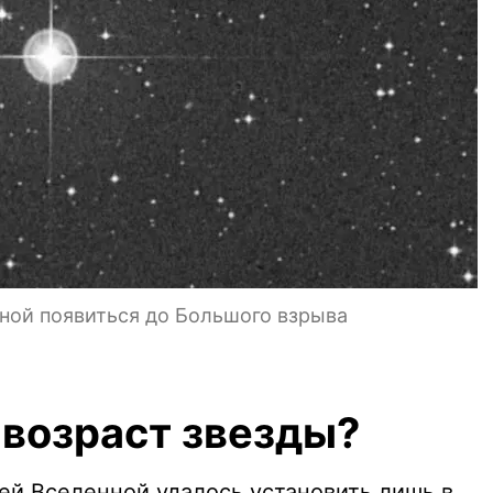
ной появиться до Большого взрыва
 возраст звезды?
шей Вселенной удалось установить лишь в