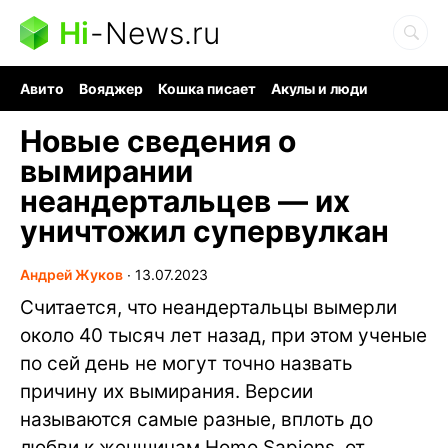
Hi
-
News.ru
Авито
Вояджер
Кошка писает
Акулы и люди
Ядерная война
Ядовитые пауки
Судоку и пазлы
Новые сведения о
вымирании
неандертальцев — их
уничтожил супервулкан
Андрей Жуков
∙
13.07.2023
Считается, что неандертальцы вымерли
около 40 тысяч лет назад, при этом ученые
по сей день не могут точно назвать
причину их вымирания. Версии
называются самые разные, вплоть до
любви к женщинам Homo Sapiens, от