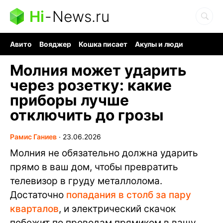
Hi
-
News.ru
Авито
Вояджер
Кошка писает
Акулы и люди
Ядерная война
Судоку и пазлы
Ядовитые пауки
Молния может ударить
через розетку: какие
приборы лучше
отключить до грозы
Рамис Ганиев
∙
23.06.2026
Молния не обязательно должна ударить
прямо в ваш дом, чтобы превратить
телевизор в груду металлолома.
Достаточно
попадания в столб за пару
кварталов
, и электрический скачок
побежит по проводам прямиком в вашу