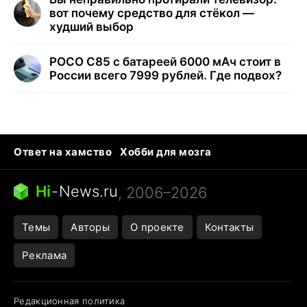
вот почему средство для стёкол —
худший выбор
POCO C85 с батареей 6000 мАч стоит в
России всего 7999 рублей. Где подвох?
Ответ на хамство
Хобби для мозга
Бензин 100 и 95
Тунцы в океанариуме
Следующая пандемия
Google Maps открытие
Hi
-
News.ru
, 2006–2026
Темы
Авторы
О проекте
Контакты
Реклама
Редакционная политика