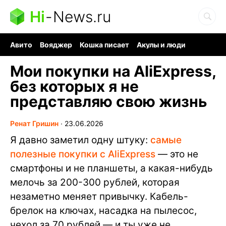
Hi
-
News.ru
Авито
Вояджер
Кошка писает
Акулы и люди
Ядерная война
Судоку и пазлы
Ядовитые пауки
Мои покупки на AliExpress,
без которых я не
представляю свою жизнь
Ренат Гришин
∙
23.06.2026
Я давно заметил одну штуку:
самые
полезные покупки с AliExpress
— это не
смартфоны и не планшеты, а какая-нибудь
мелочь за 200-300 рублей, которая
незаметно меняет привычку. Кабель-
брелок на ключах, насадка на пылесос,
чехол за 70 рублей — и ты уже не