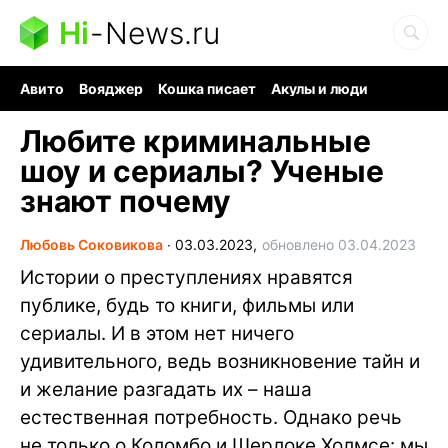
Hi
-
News.ru
Авито
Вояджер
Кошка писает
Акулы и люди
Ядерная война
Судоку и пазлы
Ядовитые пауки
Любите криминальные
шоу и сериалы? Ученые
знают почему
Любовь Соковикова
∙
03.03.2023,
обновлено 03.04.2023
Истории о преступлениях нравятся
публике, будь то книги, фильмы или
сериалы. И в этом нет ничего
удивительного, ведь возникновение тайн и
и желание разгадать их – наша
естественная потребность. Однако речь
не только о Коломбо и Шерлоке Холмсе: мы