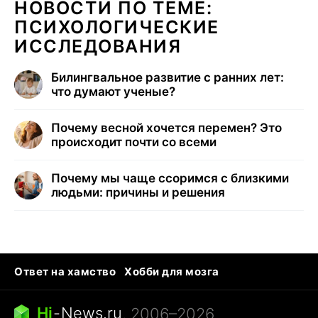
НОВОСТИ ПО ТЕМЕ:
ПСИХОЛОГИЧЕСКИЕ
ИССЛЕДОВАНИЯ
Билингвальное развитие с ранних лет:
что думают ученые?
Почему весной хочется перемен? Это
происходит почти со всеми
Почему мы чаще ссоримся с близкими
людьми: причины и решения
Ответ на хамство
Хобби для мозга
Бензин 100 и 95
Тунцы в океанариуме
Следующая пандемия
Google Maps открытие
Hi
-
News.ru
, 2006–2026