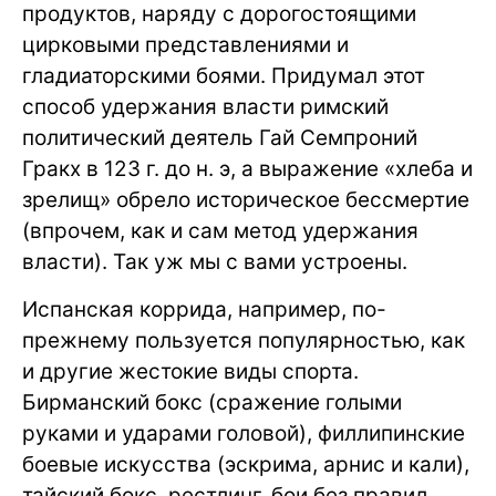
продуктов, наряду с дорогостоящими
цирковыми представлениями и
гладиаторскими боями. Придумал этот
способ удержания власти римский
политический деятель Гай Семпроний
Гракх в 123 г. до н. э, а выражение «хлеба и
зрелищ» обрело историческое бессмертие
(впрочем, как и сам метод удержания
власти). Так уж мы с вами устроены.
Испанская коррида, например, по-
прежнему пользуется популярностью, как
и другие жестокие виды спорта.
Бирманский бокс (сражение голыми
руками и ударами головой), филлипинские
боевые искусства (эскрима, арнис и кали),
тайский бокс, рестлинг, бои без правил,