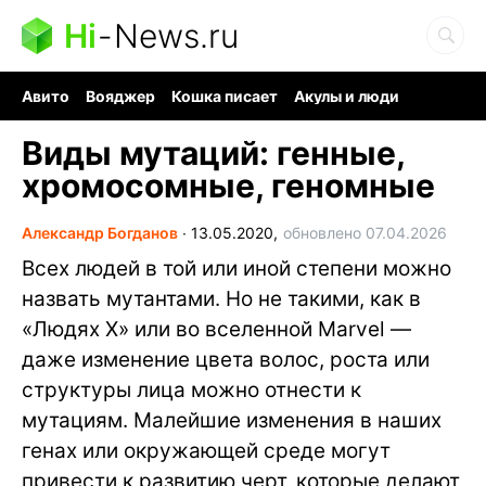
Hi
-
News.ru
Авито
Вояджер
Кошка писает
Акулы и люди
Ядерная война
Ядовитые пауки
Судоку и пазлы
Виды мутаций: генные,
хромосомные, геномные
Александр Богданов
∙
13.05.2020,
обновлено 07.04.2026
Всех людей в той или иной степени можно
назвать мутантами. Но не такими, как в
«Людях X» или во вселенной Marvel —
даже изменение цвета волос, роста или
структуры лица можно отнести к
мутациям. Малейшие изменения в наших
генах или окружающей среде могут
привести к развитию черт, которые делают