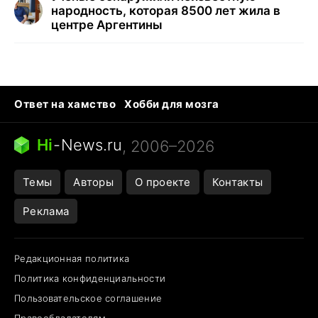
народность, которая 8500 лет жила в
центре Аргентины
Ответ на хамство
Хобби для мозга
Бензин 100 vs 95
Тунцы в океанариуме
Следующая пандемия
Google Maps открытие
Hi
-
News.ru
, 2006–2026
Темы
Авторы
О проекте
Контакты
Реклама
Редакционная политика
Политика конфиденциальности
Пользовательское соглашение
Правообладателям