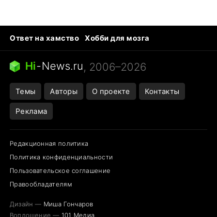
Ответ на хамство
Хобби для мозга
Бензин 100 и 95
Тунцы в океанариуме
Следующая пандемия
Google Maps открытие
Hi
-
News.ru
, 2006–2026
Темы
Авторы
О проекте
Контакты
Реклама
Редакционная политика
Политика конфиденциальности
Пользовательское соглашение
Правообладателям
Дизайн —
Миша Гончаров
Воплощение —
101 Медиа