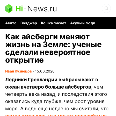
Hi
-
News.ru
Авито
Вояджер
Кошка писает
Акулы и люди
Ядерная война
Судоку и пазлы
Ядовитые пауки
Как айсберги меняют
жизнь на Земле: ученые
сделали невероятное
открытие
Иван Кузнецов
∙
15.06.2026
Ледники Гренландии выбрасывают в
океан вчетверо больше айсбергов
, чем
четверть века назад, и последствия этого
оказались куда глубже, чем рост уровня
моря. А ведь еще недавно мы считали, что
самое страшное, что может произойти из-