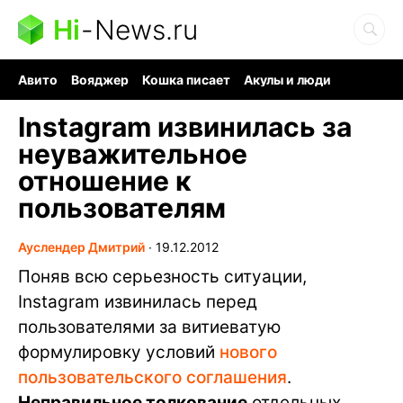
Hi
-
News.ru
Авито
Вояджер
Кошка писает
Акулы и люди
Ядерная война
Ядовитые пауки
Судоку и пазлы
Instagram извинилась за
неуважительное
отношение к
пользователям
Ауслендер Дмитрий
∙
19.12.2012
Поняв всю серьезность ситуации,
Instagram извинилась перед
пользователями за витиеватую
формулировку условий
нового
пользовательского соглашения
.
Неправильное толкование
отдельных