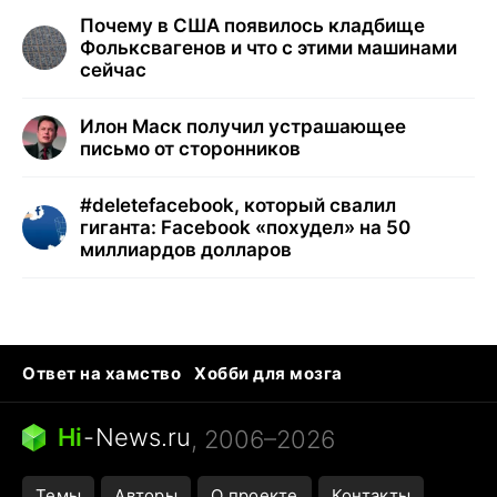
Почему в США появилось кладбище
Фольксвагенов и что с этими машинами
сейчас
Илон Маск получил устрашающее
письмо от сторонников
#
deletefacebook, который свалил
гиганта: Facebook «похудел» на 50
миллиардов долларов
Ответ на хамство
Хобби для мозга
Бензин 100 vs 95
Тунцы в океанариуме
Следующая пандемия
Google Maps открытие
Hi
-
News.ru
, 2006–2026
Темы
Авторы
О проекте
Контакты